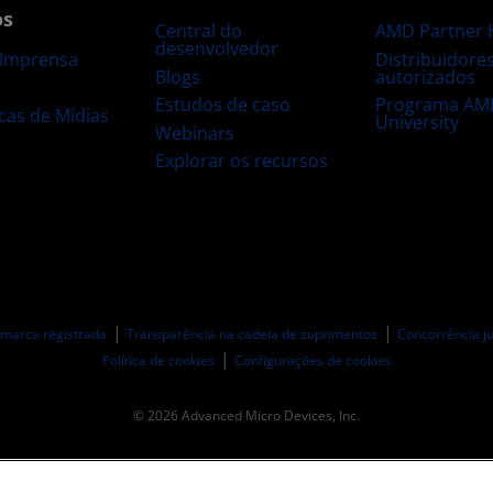
os
Central do
AMD Partner 
desenvolvedor
Distribuidore
 Imprensa
Blogs
autorizados
s
Estudos de caso
Programa AM
ecas de Mídias
University
Webinars
Explorar os recursos
 marca registrada
Transparência na cadeia de suprimentos
Concorrência ju
Política de cookies
Configurações de cookies
© 2026 Advanced Micro Devices, Inc.