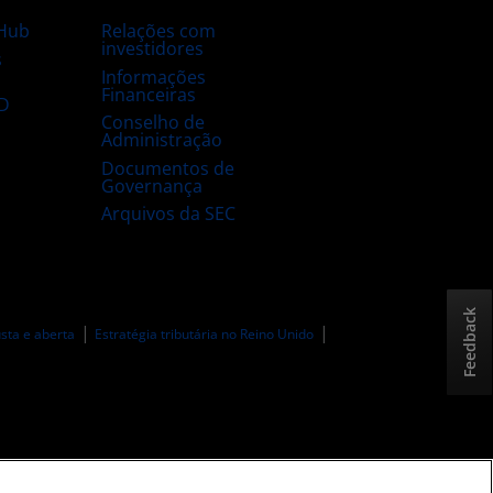
Hub
Relações com
investidores
s
Informações
Financeiras
D
Conselho de
Administração
Documentos de
Governança
Arquivos da SEC
Feedback
sta e aberta
Estratégia tributária no Reino Unido