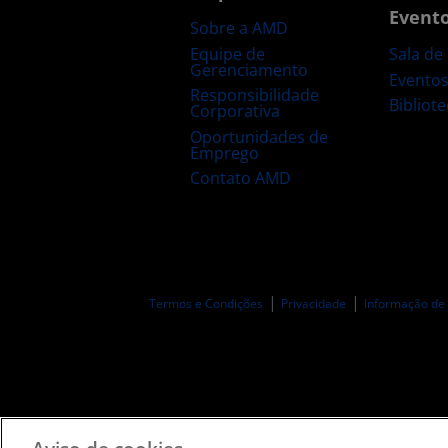
Event
Sobre a AMD
Equipe de
Sala de
Gerenciamento
Evento
Responsibilidade
Bibliot
Corporativa
Oportunidades de
Emprego
Contato AMD
Termos e Condições
Privacidade
Informação de