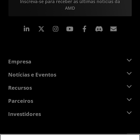
Inscreva-se para receber as últimas notícias da
AMD
Linkedin
Instagram
Facebook
Assina
Empresa
Sobre a AMD
Notícias e Eventos
Equipe de Gerenciamento
Sala de Imprensa
Recursos
Responsibilidade Corporativa
Eventos
Oportunidades de Emprego
Central do desenvolvedor
Parceiros
Bibliotecas de Mídias
Contato AMD
Blogs
AMD Partner Hub
Investidores
Estudos de caso
Distribuidores autorizados
Webinars
Relações com investidores
Programa AMD University
Explorar os recursos
Informações Financeiras