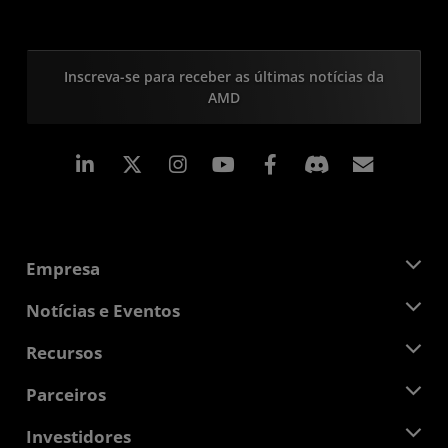
Inscreva-se para receber as últimas notícias da
AMD
Linkedin
Instagram
Facebook
Assina
Empresa
Sobre a AMD
Notícias e Eventos
Equipe de Gerenciamento
Sala de Imprensa
Recursos
Responsibilidade Corporativa
Eventos
Oportunidades de Emprego
Central do desenvolvedor
Parceiros
Bibliotecas de Mídias
Contato AMD
Blogs
AMD Partner Hub
Investidores
Estudos de caso