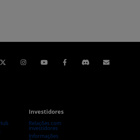
edin
Instagram
Facebook
Assinatur
Investidores
Hub
Relações com
investidores
s
Informações