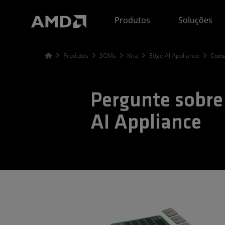
Declaração de acessibilidade do site da AMD
Produtos
Soluções
Produtos
SOMs
Kria
Edge AI Appliance
Cons
Pergunte sobr
AI Appliance