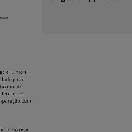
D Kria™ K26 e
idade para
nho em até
 oferecendo
omparação com
rir como usar