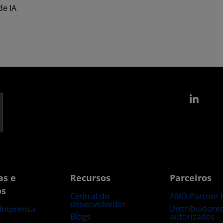
de IA
Link
as e
Recursos
Parceiros
os
Central do
AMD Partner 
desenvolvedor
Distribuidore
 Imprensa
Blogs
autorizados
s