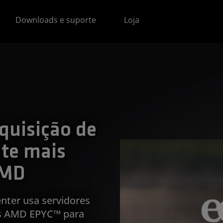
Downloads e suporte
Loja
quisição de
ite mais
AMD
nter usa servidores
s AMD EPYC™ para