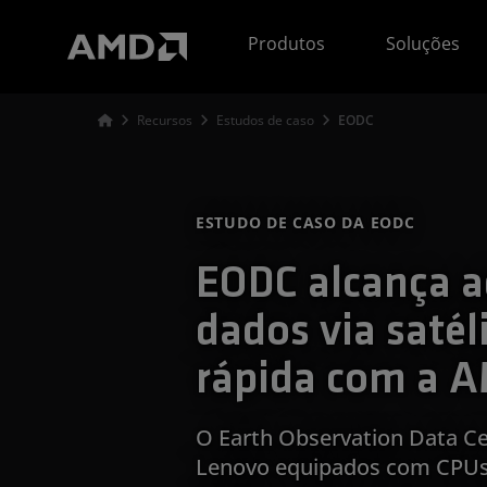
Declaração de acessibilidade do site da AMD
Produtos
Soluções
Recursos
Estudos de caso
EODC
ESTUDO DE CASO DA EODC
EODC alcança a
dados via satél
rápida com a 
O Earth Observation Data Ce
Lenovo equipados com CPU