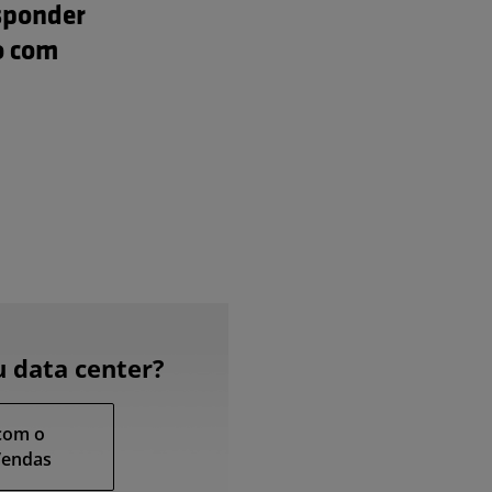
sponder
o com
u data center?
com o
Vendas