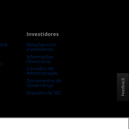
Investidores
Hub
Relações com
investidores
s
Informações
Financeiras
D
Conselho de
Administração
Documentos de
Feedback
Governança
Arquivos da SEC
sta e aberta
Estratégia tributária no Reino Unido