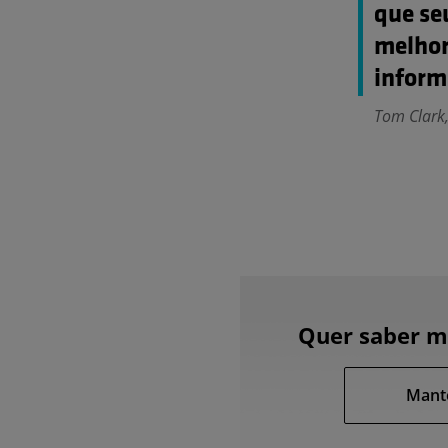
que se
melhor
inform
Tom Clark,
Quer saber ma
Mant