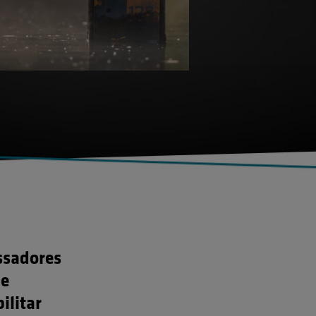
ssadores
de
ilitar