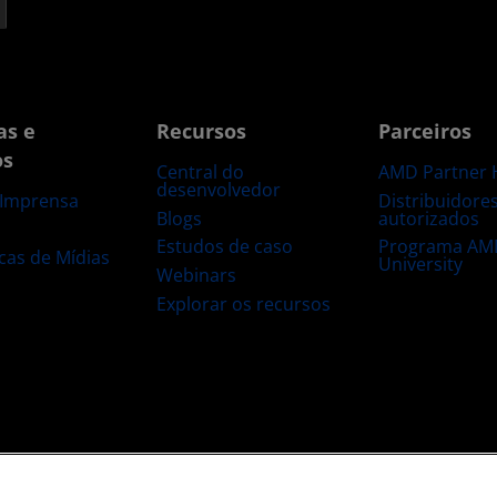
as e
Recursos
Parceiros
os
Central do
AMD Partner 
desenvolvedor
Distribuidore
 Imprensa
Blogs
autorizados
s
Estudos de caso
Programa AM
ecas de Mídias
University
Webinars
Explorar os recursos
 marca registrada
Transparência na cadeia de suprimentos
Concorrência ju