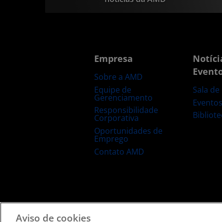
Empresa
Notíci
Event
Sobre a AMD
Equipe de
Sala de
Gerenciamento
Evento
Responsibilidade
Bibliot
Corporativa
Oportunidades de
Emprego
Contato AMD
Termos e Condições
Privacidade
Informação de
Aviso de cookies