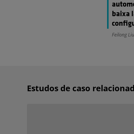
automo
baixa 
config
Feilong Li
Estudos de caso relaciona