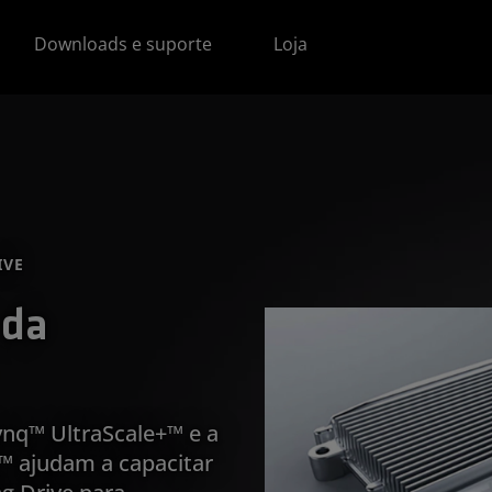
Downloads e suporte
Loja
IVE
 da
nq™ UltraScale+™ e a
s™ ajudam a capacitar
g Drive para