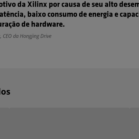
tivo da Xilinx por causa de seu alto des
latência, baixo consumo de energia e capa
uração de hardware.
u, CEO da Hongjing Drive
dos