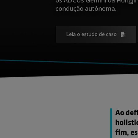
condução autônoma.
Leia o estudo de caso
Ao def
holist
fim, e