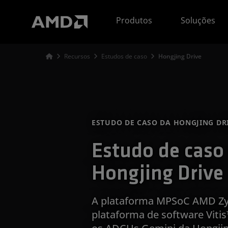
Declaração de acessibilidade do site da AMD
Produtos
Soluções
Recursos
Estudos de caso
Hongjing Drive
ESTUDO DE CASO DA HONGJING DR
Estudo de caso
Hongjing Drive
A plataforma MPSoC AMD Zy
plataforma de software Viti
os ADCUs Gemini da Hongjin