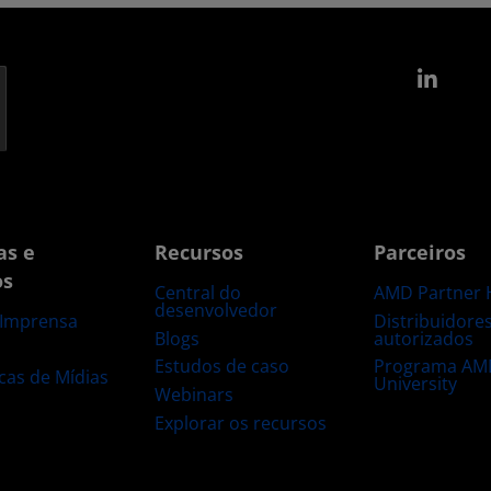
Link
as e
Recursos
Parceiros
os
Central do
AMD Partner 
desenvolvedor
Distribuidore
 Imprensa
Blogs
autorizados
s
Estudos de caso
Programa AM
ecas de Mídias
University
Webinars
Explorar os recursos