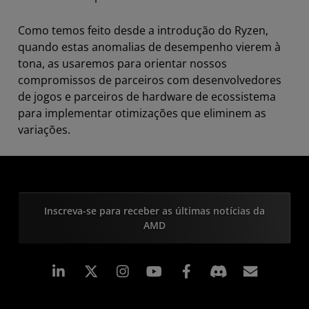
Como temos feito desde a introdução do Ryzen,
quando estas anomalias de desempenho vierem à
tona, as usaremos para orientar nossos
compromissos de parceiros com desenvolvedores
de jogos e parceiros de hardware de ecossistema
para implementar otimizações que eliminem as
variações.
Inscreva-se para receber as últimas notícias da
AMD
Linkedin
Instagram
Facebook
Assina