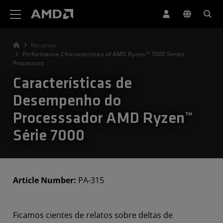
Declaração de acessibilidade do site da AMD
Recursos
Performance Characteristics of AMD Ryzen™ 7000 Series
Processors
Características de
Desempenho do
Processsador AMD Ryzen™
Série 7000
Article Number:
PA-315
Ficamos cientes de relatos sobre deltas de