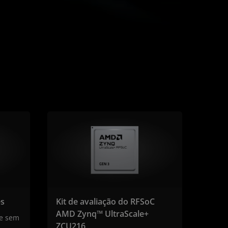
es
Kit de avaliação do RFSoC
AMD Zynq™ UltraScale+
de sem
ZCU216