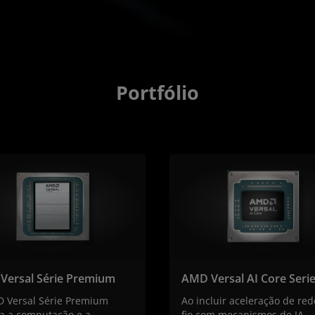
Portfólio
Versal Série Premium
AMD Versal AI Core Seri
 Versal Série Premium
Ao incluir aceleração de re
ra a computação e a
fio com mecanismos de IA