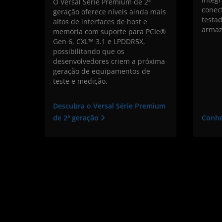
O Versal Série Premium de 2ª
conec
geração oferece níveis ainda mais
testa
altos de interfaces de host e
armaz
memória com suporte para PCIe®
Gen 6, CXL™ 3.1 e LPDDR5X,
possibilitando que os
desenvolvedores criem a próxima
geração de equipamentos de
teste e medição.
Descubra o Versal Série Premium
de 2ª geração
Conhe