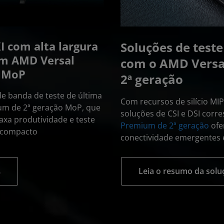
I com alta largura
Soluções de test
om AMD Versal
com o AMD Versa
o MoP
2ª geração
e banda de teste de última
Com recursos de silício MI
um de 2ª geração MoP, que
soluções de CSI e DSI corr
axa produtividade e teste
Premium de 2ª geração
ofe
I compacto
conectividade emergentes e
Leia o resumo da solu