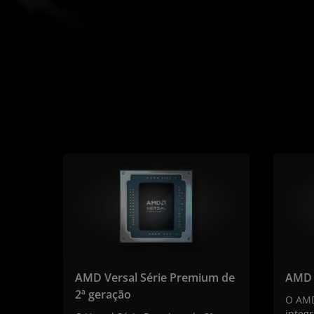
AMD Versal Série Premium de
AMD 
2ª geração
O AMD
integ