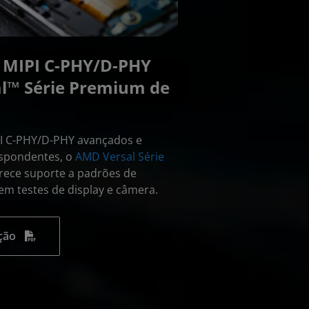
e MIPI C-PHY/D-PHY
l™ Série Premium de
PI C-PHY/D-PHY avançados e
espondentes, o
AMD Versal Série
rece suporte a padrões de
m testes de display e câmera.
ção