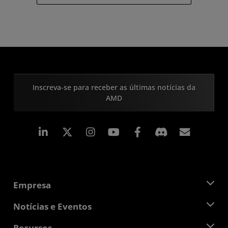
Inscreva-se para receber as últimas notícias da
AMD
Linkedin
Instagram
Facebook
Assina
Empresa
Sobre a AMD
Notícias e Eventos
Equipe de Gerenciamento
Sala de Imprensa
Recursos