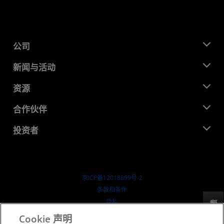
公司
关于 AMD
新闻与活动
管理团队
新闻中心
资源
企业责任
活动
就业机会
开发中心
合作伙伴
媒体库
联系我们
博客
AMD 合作伙伴中心
投资者
成功案例
授权经销商
研讨会
投资者关系
AMD 大学计划
探索资源
财务信息
董事会
京ICP备12018899号-2
治理文件
​条款和条件
SEC 报告
隐私
反馈
商标
Cookie 声明