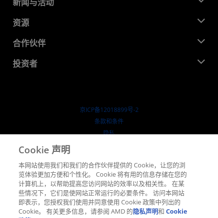
关于 AMD
新闻与活动
管理团队
新闻中心
资源
企业责任
活动
就业机会
开发中心
合作伙伴
媒体库
联系我们
博客
AMD 合作伙伴中心
投资者
成功案例
授权经销商
研讨会
投资者关系
AMD 大学计划
探索资源
财务信息
董事会
京ICP备12018899号-2
治理文件
​条款和条件
SEC 报告
隐私
商标
Cookie 声明
供应链透明度
本网站使用我们和我们的合作伙伴提供的 Cookie，让您的浏
公开公平竞争
览体验更加方便和个性化。 Cookie 将有用的信息存储在您的
英国税收策略
计算机上，以帮助提高您访问网站的效率以及相关性。 在某
Cookie 政策
些情况下，它们是使网站正常运行的必要条件。 访问本网站
即表示，您授权我们使用并同意使用 Cookie 政策中列出的
Cookie 设置
Cookie。 有关更多信息，请参阅 AMD 的
隐私声明
和
Cookie