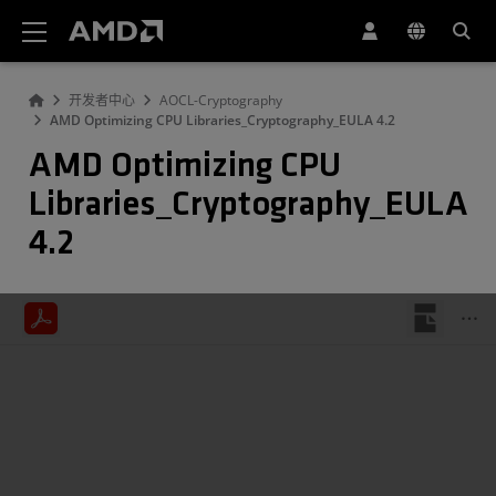
AMD 网站无障碍声明
开发者中心
AOCL-Cryptography
AMD Optimizing CPU Libraries_Cryptography_EULA 4.2
AMD Optimizing CPU
Libraries_Cryptography_EULA
4.2