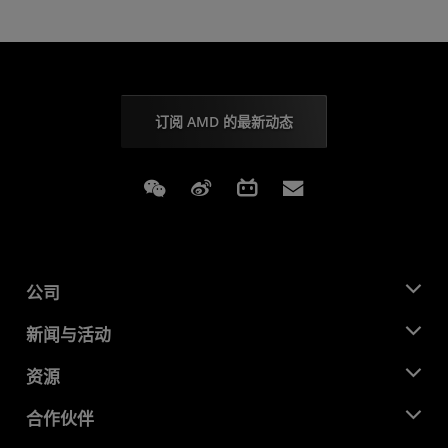
订阅 AMD 的最新动态
Weixin
Weibo
Bilibili
Subscriptions
公司
关于 AMD
新闻与活动
管理团队
新闻中心
资源
企业责任
活动
就业机会
开发中心
合作伙伴
媒体库
联系我们
博客