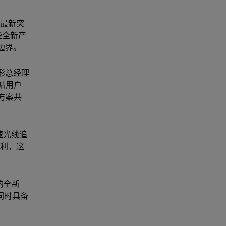
的最新突
这些全新产
边界。
形总经理
工作站用户
决方案共
加速光线追
胜利，这
器的全新
，同时具备