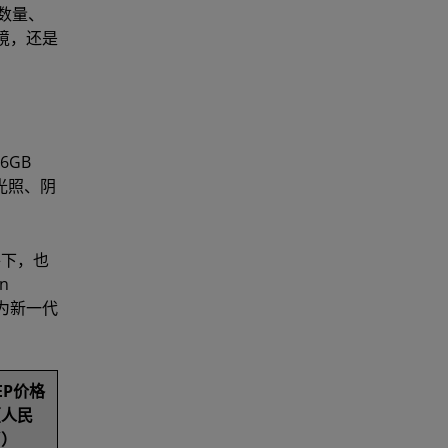
心数量、
境，还是
6GB
的光照、阴
条件下，也
n
，为新一代
EP价格
（人民
币）