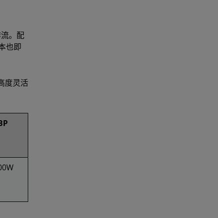
作流。配
版本也即
一高度灵活
BP
00W