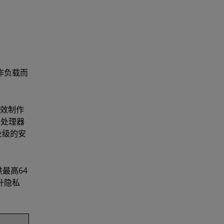
工作负载而
特效制作
列处理器
业级的安
供最高64
升隐私