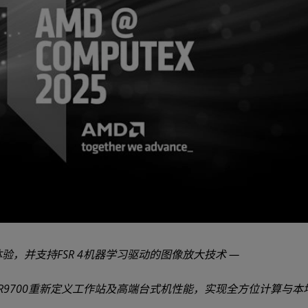
代游戏体验，并支持FSR 4机器学习驱动的图像放大技术 —
n AI PRO R9700重新定义工作站及高端台式机性能，实现全方位计算与本