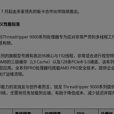
2025 年 7 月起由多家领先的板卡合作伙伴陆续推出。
新定义性能标准
WX系列与Threadripper 9000系列处理器专为应对非常严苛的多线程
意构想。
作为PRO系列的旗舰型号拥有高达96核心与192线程，非常适合进行视觉
的三级缓存（L3 Cache）以及128条PCIe® 5.0通道，该系
应用。全系列PRO处理器均搭载AMD PRO安全技术，提供企
IT运维流程。
发烧友与创作者而言，锐龙 Threadripper 9000系列提
I训练，无需将任务加载到云端，有助于降低成本、减少延迟并提