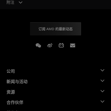
附注
订阅 AMD 的最新动态
Weixin
Weibo
Bilibili
Subscriptions
公司
关于 AMD
新闻与活动
管理团队
新闻中心
资源
企业责任
活动
就业机会
开发中心
合作伙伴
媒体库
联系我们
博客