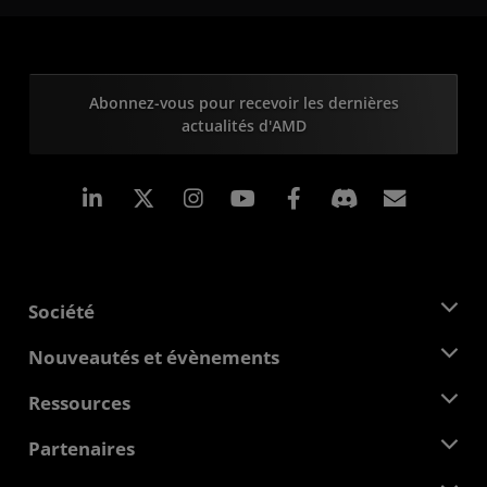
Abonnez-vous pour recevoir les dernières
actualités d'AMD
LinkedIn
Instagram
Facebook
Inscrip
Société
À propos d'AMD
Nouveautés et évènements
Équipe de direction
Salle de presse
Ressources
Responsabilité d'entreprise
Évènements
Carrières
Centre pour les développeurs
Partenaires
Médiathèque
Nous contacter
Blogs