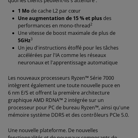
quoi les clients peuvent-ils s'attendre :
1 Mo
de cache L2 par cœur
Une augmentation de 15 % et plus
des
2
performances en mono-thread
Une vitesse de boost maximale de plus de
3
5GHz
Un jeu d'instructions étoffé pour les tâches
accélérées par l'IA comme les réseaux
neuronaux et l'apprentissage automatique
Les nouveaux processeurs Ryzen™ Série 7000
intègrent également une toute nouvelle puce en
6 nm E/S et offrent la première architecture
graphique AMD RDNA™ 2 intégrée sur un
processeur pour PC de bureau Ryzen™, ainsi qu'une
mémoire système DDR5 et des contrôleurs PCIe 5.0.
Une nouvelle plateforme. De nouvelles
fonctionnalités et de nouveaux composants de