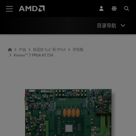
AMD 网站无障碍声明
目录导航
概观
产品
自适应 SoC 和 FPGA
评估板
Kintex™ 7 FPGA KC724
产品信息
资源