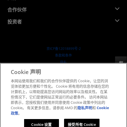
活动
就业机会
开发中心
合作伙伴
媒体库
联系我们
博客
AMD 合作伙伴中心
投资者
成功案例
授权经销商
研讨会
投资者关系
AMD 大学计划
探索资源
财务信息
董事会
京ICP备12018899号-2
治理文件
​条款和条件
SEC 报告
隐私
反馈
商标
Cookie 声明
供应链透明度
本网站使用我们和我们的合作伙伴提供的 Cookie，让您的浏
公开公平竞争
览体验更加方便和个性化。 Cookie 将有用的信息存储在您的
英国税收策略
计算机上，以帮助提高您访问网站的效率以及相关性。 在某
Cookie 政策
些情况下，它们是使网站正常运行的必要条件。 访问本网站
即表示，您授权我们使用并同意使用 Cookie 政策中列出的
Cookie 设置
Cookie。 有关更多信息，请参阅 AMD 的
隐私声明
和
Cookie
政策
。
© 2026 Advanced Micro Devices, Inc.
Cookie 设置
接受所有 Cookie