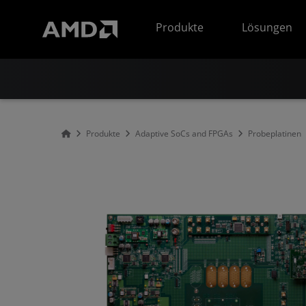
Erklärung zur Barrierefreiheit auf der AMD Website
Produkte
Lösungen
Produkte
Adaptive SoCs and FPGAs
Probeplatinen