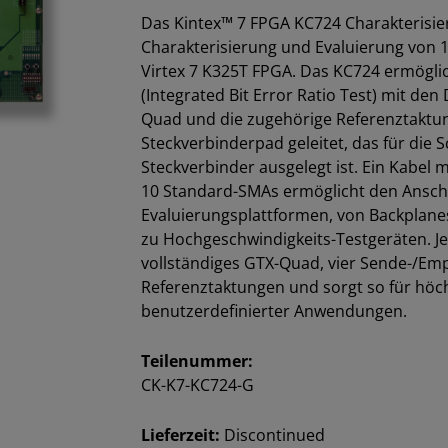
Das Kintex™ 7 FPGA KC724 Charakterisi
Charakterisierung und Evaluierung von 1
Virtex 7 K325T FPGA. Das KC724 ermögli
(Integrated Bit Error Ratio Test) mit den
Quad und die zugehörige Referenztakt
Steckverbinderpad geleitet, das für die 
Steckverbinder ausgelegt ist. Ein Kabel 
10 Standard-SMAs ermöglicht den Anschlu
Evaluierungsplattformen, von Backplanes
zu Hochgeschwindigkeits-Testgeräten. Je
vollständiges GTX-Quad, vier Sende-/Em
Referenztaktungen und sorgt so für höchs
benutzerdefinierter Anwendungen.
Teilenummer:
CK-K7-KC724-G
Lieferzeit:
Discontinued