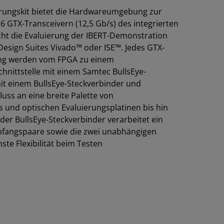
erungskit bietet die Hardwareumgebung zur
6 GTX-Transceivern (12,5 Gb/s) des integrierten
cht die Evaluierung der IBERT-Demonstration
 Design Suites Vivado™ oder ISE™. Jedes GTX-
ung werden vom FPGA zu einem
Schnittstelle mit einem Samtec BullsEye-
mit einem BullsEye-Steckverbinder und
ss an eine breite Palette von
 und optischen Evaluierungsplatinen bis hin
der BullsEye-Steckverbinder verarbeitet ein
pfangspaare sowie die zwei unabhängigen
te Flexibilität beim Testen