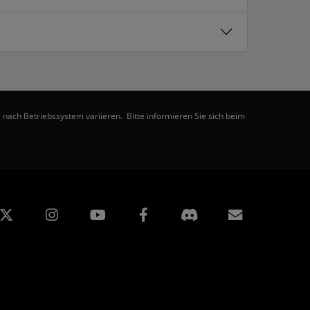
nach Betriebssystem variieren. Bitte informieren Sie sich beim
edIn
Instagram
Facebook
Abonnem