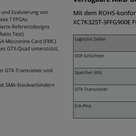
 und Evaluierung von
Mit dem ROHS-konform
ntex 7 FPGAs
XC7K325T-3FFG900E 
zierte Referenzdesigns
Ratio Test)
Logische Zellen
FPGA Mezzanine Card (FMC)
iges GTX-Quad unterstützt,
DSP-Schichten
ür GTX-Transceiver und
Speicher (Kb)
mit SMA-Steckverbindern
GTX-Transceiver
E/A-Pins