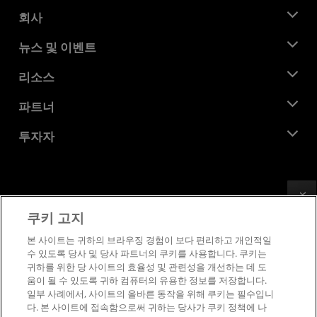
회사
AMD 소개
뉴스 및 이벤트
관리팀
뉴스룸
리소스
기업의 사회적 책임
이벤트
채용
개발자 센트럴
파트너
미디어 라이브러리
문의하기
블로그
AMD 파트너 허브
투자자
사례 연구
공식 유통업체
웨비나
투자자 관계
AMD 대학 프로그램
리소스 살펴보기
재무 정보
이사위원회
Feedback
이용약관
쿠키 고지
거버넌스 문서
프라이버시
SEC 신고서
상표
본 사이트는 귀하의 브라우징 경험이 보다 편리하고 개인적일
수 있도록 당사 및 당사 파트너의 쿠키를 사용합니다. 쿠키는
공급망 투명성
귀하를 위한 당 사이트의 효율성 및 관련성을 개선하는 데 도
공정 및 공개 경쟁
움이 될 수 있도록 귀하 컴퓨터의 유용한 정보를 저장합니다.
영국 세금 전략
일부 사례에서, 사이트의 올바른 동작을 위해 쿠키는 필수입니
쿠키 정책
다. 본 사이트에 접속함으로써 귀하는 당사가 쿠키 정책에 나