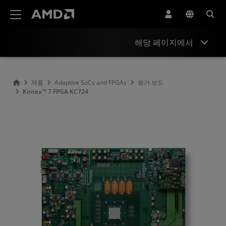
AMD 웹사이트 접근성 성명서
해당 페이지에서
개요
제품
Adaptive SoCs and FPGAs
평가 보드
Kintex™ 7 FPGA KC724
제품 정보
리소스