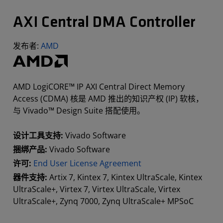
AXI Central DMA Controller
发布者:
AMD
AMD LogiCORE™ IP AXI Central Direct Memory
Access (CDMA) 核是 AMD 推出的知识产权 (IP) 软核，
与 Vivado™ Design Suite 搭配使用。
设计工具支持:
Vivado Software
捆绑产品:
Vivado Software
许可:
End User License Agreement
器件支持:
Artix 7, Kintex 7, Kintex UltraScale, Kintex
UltraScale+, Virtex 7, Virtex UltraScale, Virtex
UltraScale+, Zynq 7000, Zynq UltraScale+ MPSoC