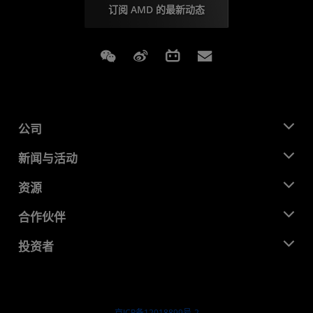
订阅 AMD 的最新动态
Weixin
Weibo
Bilibili
Subscriptions
公司
关于 AMD
新闻与活动
管理团队
新闻中心
资源
企业责任
活动
就业机会
开发中心
合作伙伴
媒体库
联系我们
博客
AMD 合作伙伴中心
投资者
成功案例
授权经销商
研讨会
投资者关系
AMD 大学计划
探索资源
财务信息
董事会
京ICP备12018899号-2