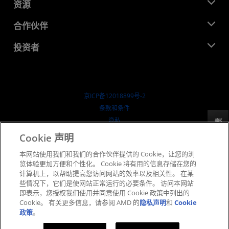
新闻中心
资源
企业责任
活动
就业机会
开发中心
合作伙伴
媒体库
联系我们
博客
AMD 合作伙伴中心
投资者
成功案例
授权经销商
研讨会
投资者关系
AMD 大学计划
探索资源
财务信息
董事会
京ICP备12018899号-2
治理文件
​条款和条件
SEC 报告
隐私
反馈
商标
Cookie 声明
供应链透明度
本网站使用我们和我们的合作伙伴提供的 Cookie，让您的浏
公开公平竞争
览体验更加方便和个性化。 Cookie 将有用的信息存储在您的
英国税收策略
计算机上，以帮助提高您访问网站的效率以及相关性。 在某
Cookie 政策
些情况下，它们是使网站正常运行的必要条件。 访问本网站
即表示，您授权我们使用并同意使用 Cookie 政策中列出的
Cookie 设置
Cookie。 有关更多信息，请参阅 AMD 的
隐私声明
和
Cookie
政策
。
© 2026 Advanced Micro Devices, Inc.