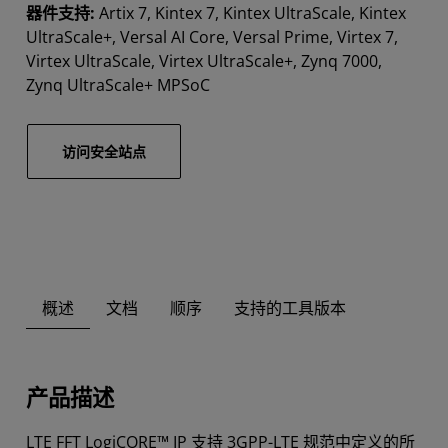
器件支持:
Artix 7, Kintex 7, Kintex UltraScale, Kintex
UltraScale+, Versal AI Core, Versal Prime, Virtex 7,
Virtex UltraScale, Virtex UltraScale+, Zynq 7000,
Zynq UltraScale+ MPSoC
访问安全站点
概述
文档
顺序
支持的工具版本
产品描述
LTE FFT LogiCORE™ IP 支持 3GPP-LTE 规范中定义的所