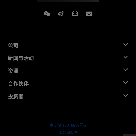
Weixin
Weibo
Bilibili
Subscriptions
公司
关于 AMD
新闻与活动
管理团队
新闻中心
资源
企业责任
活动
就业机会
开发中心
合作伙伴
媒体库
联系我们
博客
AMD 合作伙伴中心
投资者
成功案例
授权经销商
研讨会
投资者关系
AMD 大学计划
探索资源
财务信息
董事会
京ICP备12018899号-2
治理文件
​条款和条件