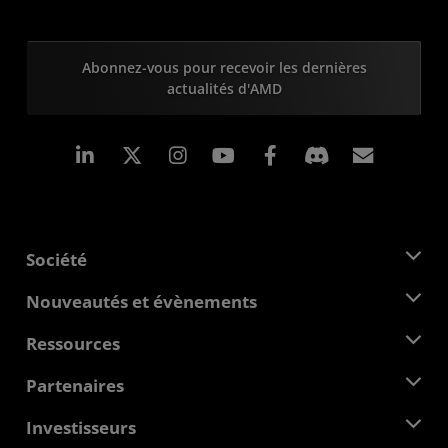
Abonnez-vous pour recevoir les dernières
actualités d'AMD
LinkedIn
Instagram
Facebook
Inscrip
Société
À propos d'AMD
Nouveautés et évènements
Équipe de direction
Salle de presse
Ressources
Responsabilité d'entreprise
Évènements
Carrières
Centre pour les développeurs
Partenaires
Médiathèque
Nous contacter
Blogs
Hub partenaires AMD
Investisseurs
Études de cas