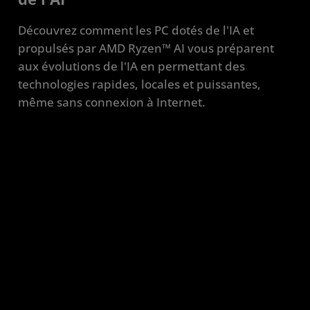
Découvrez comment les PC dotés de l'IA et
propulsés par AMD Ryzen™ AI vous préparent
aux évolutions de l'IA en permettant des
technologies rapides, locales et puissantes,
même sans connexion à Internet.
Pour nous, c'est tout simplement la
solution qu'il fallait, elle a répondu à
toutes nos attentes et les a même
dépassées. C'est plutôt rare qu'un