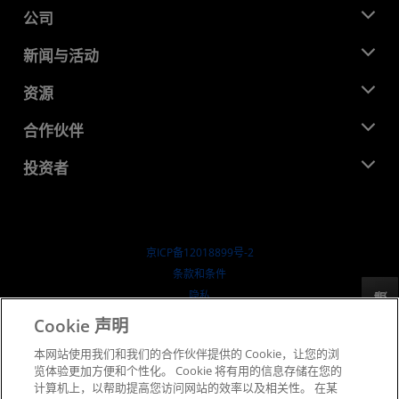
公司
关于 AMD
新闻与活动
管理团队
新闻中心
资源
企业责任
活动
就业机会
开发中心
合作伙伴
媒体库
联系我们
博客
AMD 合作伙伴中心
投资者
成功案例
授权经销商
研讨会
投资者关系
AMD 大学计划
探索资源
财务信息
董事会
京ICP备12018899号-2
治理文件
​条款和条件
SEC 报告
隐私
反馈
商标
Cookie 声明
供应链透明度
本网站使用我们和我们的合作伙伴提供的 Cookie，让您的浏
公开公平竞争
览体验更加方便和个性化。 Cookie 将有用的信息存储在您的
英国税收策略
计算机上，以帮助提高您访问网站的效率以及相关性。 在某