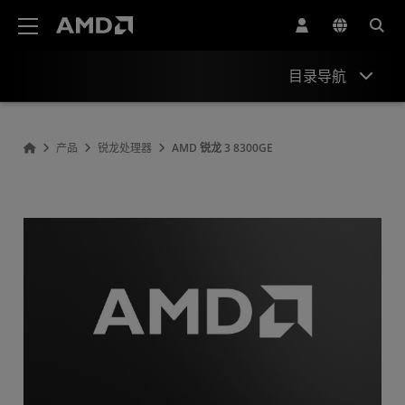
AMD 网站无障碍声明
目录导航
概观
产品
锐龙处理器
AMD 锐龙 3 8300GE
规格
驱动程序和资源