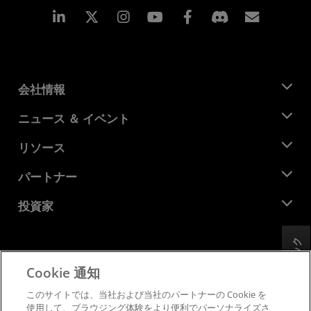
Linkedin
Instagram
Facebook
購読
会社情報
AMD について
ニュース ＆ イベント
役員
ニュースルーム
リソース
企業責任
イベント
キャリア
デベロッパー セントラル
パートナー
メディア ライブラリ
お問い合わせ
ブログ
AMD パートナー ハブ
投資家
ケース スタディ
正規販売代理店
ウェビナー
投資家向け情報
AMD ユニバーシティ プログラム
フィードバック
リソースを探す
財務情報
取締役会
Cookie 通知
利用規約
ガバナンス報告書
プライバシー
このサイトでは、当社および当社のパートナーの Cookie を
SEC 提出書類
商標
使用して、ブラウジング体験をより便利でパーソナライズさ