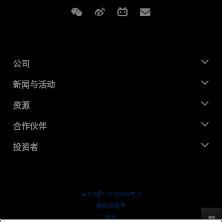
Weixin
Weibo
Bilibili
Subscriptions
公司
关于 AMD
新闻与活动
管理团队
新闻中心
资源
企业责任
活动
就业机会
开发中心
合作伙伴
媒体库
联系我们
博客
AMD 合作伙伴中心
投资者
成功案例
授权经销商
研讨会
投资者关系
AMD 大学计划
探索资源
财务信息
董事会
京ICP备12018899号-2
治理文件
​条款和条件
SEC 报告
隐私