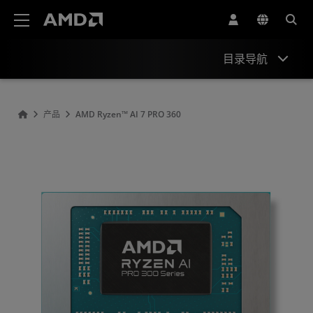
AMD 网站无障碍声明
目录导航
Overview
产品
AMD Ryzen™ AI 7 PRO 360
Specifications
Drivers and Resources