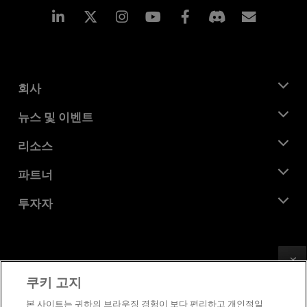
Linkedin
Instagram
Facebook
구독
회사
AMD 소개
뉴스 및 이벤트
관리팀
뉴스룸
리소스
기업의 사회적 책임
이벤트
채용
개발자 센트럴
파트너
미디어 라이브러리
문의하기
블로그
AMD 파트너 허브
투자자
사례 연구
공식 유통업체
웨비나
투자자 관계
AMD 대학 프로그램
리소스 살펴보기
재무 정보
이사위원회
Feedback
이용약관
쿠키 고지
거버넌스 문서
프라이버시
SEC 신고서
상표
본 사이트는 귀하의 브라우징 경험이 보다 편리하고 개인적일