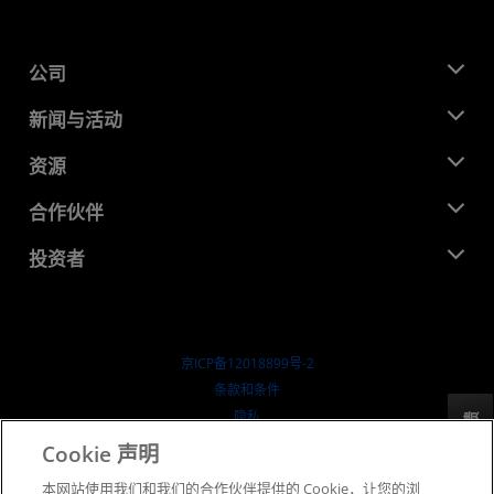
公司
关于 AMD
新闻与活动
管理团队
新闻中心
资源
企业责任
活动
就业机会
开发中心
合作伙伴
媒体库
联系我们
博客
AMD 合作伙伴中心
投资者
成功案例
授权经销商
研讨会
投资者关系
AMD 大学计划
探索资源
财务信息
董事会
京ICP备12018899号-2
治理文件
​条款和条件
SEC 报告
隐私
反馈
商标
Cookie 声明
供应链透明度
本网站使用我们和我们的合作伙伴提供的 Cookie，让您的浏