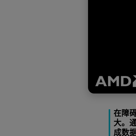
在障
大。通
成数