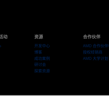
活动
资源
合作伙伴
心
开发中心
AMD 合作伙
博客
授权经销商
成功案例
AMD 大学计划
研讨会
探索资源
​条款和条件
隐私
商标
供应链透明度
公开公平竞争
英国税收策略
C