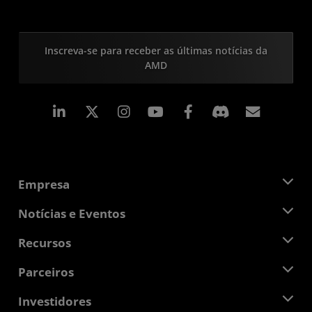
Inscreva-se para receber as últimas notícias da
AMD
Linkedin
Instagram
Facebook
Assina
Empresa
Sobre a AMD
Notícias e Eventos
Equipe de Gerenciamento
Sala de Imprensa
Recursos
Responsibilidade Corporativa
Eventos
Oportunidades de Emprego
Central do desenvolvedor
Parceiros
Bibliotecas de Mídias
Contato AMD
Blogs
AMD Partner Hub
Investidores
Estudos de caso