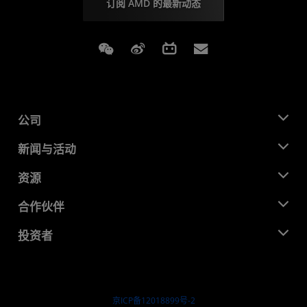
订阅 AMD 的最新动态
Weixin
Weibo
Bilibili
Subscriptions
公司
关于 AMD
新闻与活动
管理团队
新闻中心
资源
企业责任
活动
就业机会
开发中心
合作伙伴
媒体库
联系我们
博客
AMD 合作伙伴中心
投资者
成功案例
授权经销商
研讨会
投资者关系
AMD 大学计划
探索资源
财务信息
董事会
京ICP备12018899号-2