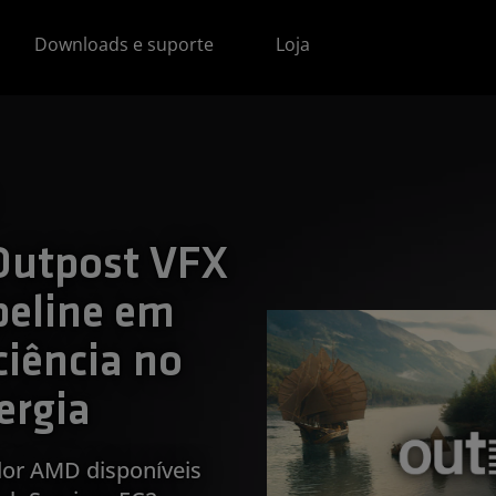
Downloads e suporte
Loja
Outpost VFX
ipeline em
iência no
ergia
dor AMD disponíveis