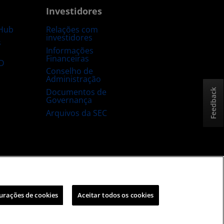
Investidores
Hub
Relações com
investidores
s
Informações
Financeiras
D
Conselho de
Administração
Documentos de
Feedback
Governança
Arquivos da SEC
sta e aberta
Estratégia tributária no Reino Unido
urações de cookies
Aceitar todos os cookies