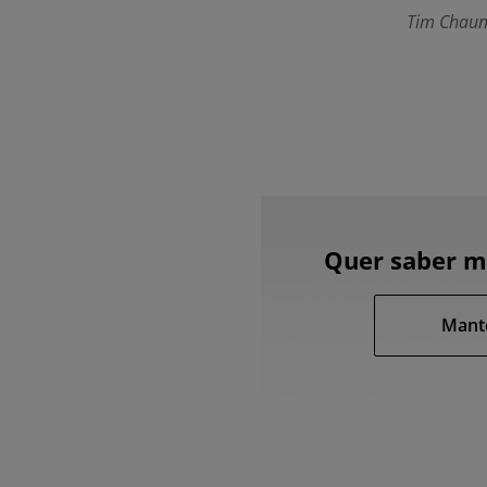
Tim Chaun
Quer saber ma
Mant