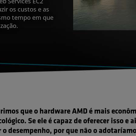
eb Services EC2
ir os custos e as
esmo tempo em que
ização.
rimos que o hardware AMD é mais econôm
ológico. Se ele é capaz de oferecer isso e 
 o desempenho, por que não o adotaríam