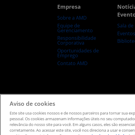
Empresa
Notíci
Event
Sobre a AMD
Equipe de
Sala de
Gerenciamento
Evento
Responsibilidade
Bibliot
Corporativa
Oportunidades de
Emprego
Contato AMD
Termos e Condições
Privacidade
Informação de
Aviso de cookies
Este site usa cookies nossos e de nossos parceiros ​para tornar sua e
pessoal. ​Os cookies armazenam informações úteis no seu computador
relevância do nosso site para você. Em alguns casos, eles são essencia
corretamente. Ao acessar este site, você nos direciona a usar e consent