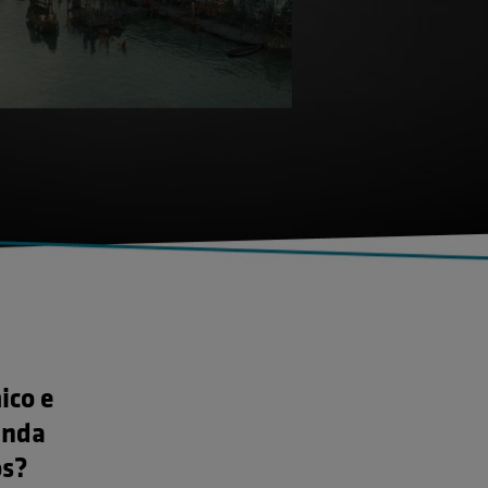
ico e
ainda
os?