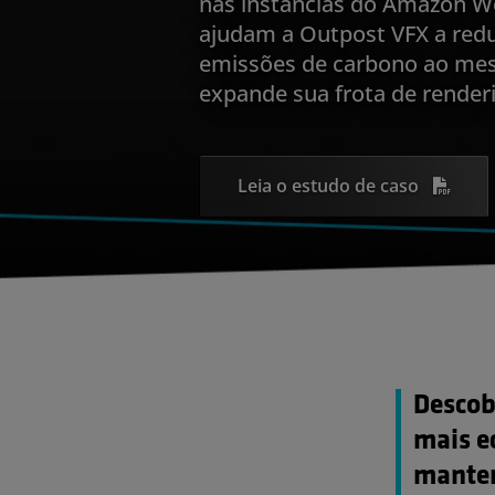
nas instâncias do Amazon W
ajudam a Outpost VFX a reduz
emissões de carbono ao m
expande sua frota de render
Leia o estudo de caso
Descob
mais ec
manter