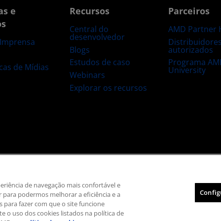
as e
Recursos
Parceiros
os
Central do
AMD Partner 
desenvolvedor
Distribuidore
 Imprensa
Blogs
autorizados
s
Estudos de caso
Programa AM
ecas de Mídias
University
Webinars
Explorar os recursos
 marca registrada
Transparência na cadeia de suprimentos
Concorrência ju
Política de cookies
Configurações de cookies
xperiência de navegação mais confortável e
Config
 para podermos melhorar a eficiência e a
© 2026 Advanced Micro Devices, Inc.
is para fazer com que o site funcione
e o uso dos cookies listados na política de