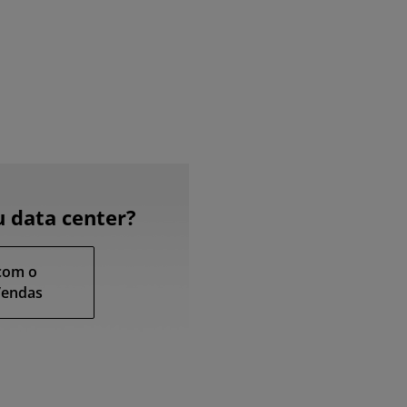
u data center?
com o
Vendas