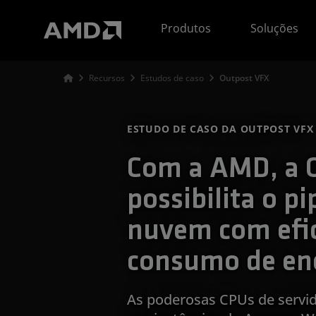
Declaração de acessibilidade do site da AMD
Produtos
Soluções
Recursos
Estudos de caso
Outpost VFX
ESTUDO DE CASO DA OUTPOST VFX
Com a AMD, a 
possibilita o p
nuvem com efic
consumo de en
As poderosas CPUs de servi