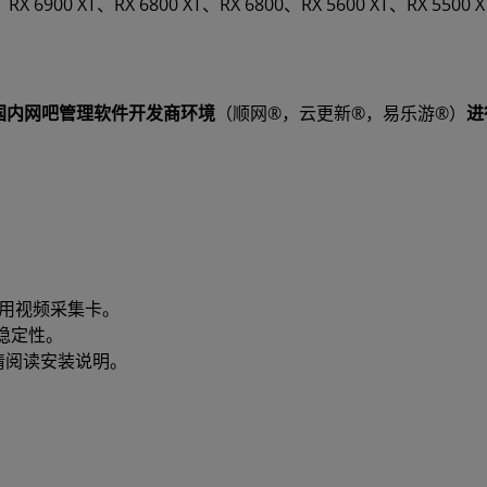
、RX 6900 XT、RX 6800 XT、RX 6800、RX 5600 XT、RX 5500 
入国内网吧管理软件开发商环境
（顺网®，云更新®，易乐游®）
进
使用视频采集卡。
稳定性。
程序。请阅读安装说明。