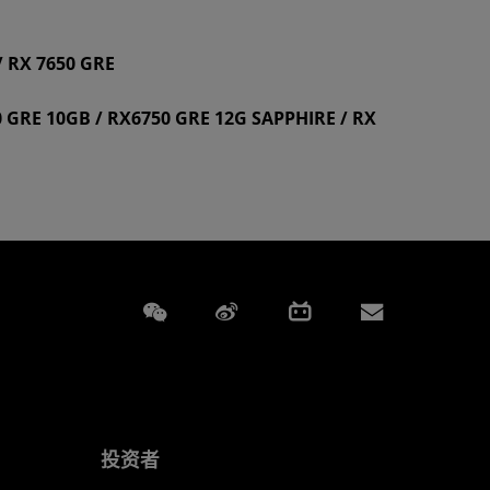
/ RX 7650 GRE
50 GRE 10GB / RX6750 GRE 12G SAPPHIRE / RX
Weixin
Weibo
Bilibili
Subscript
投资者