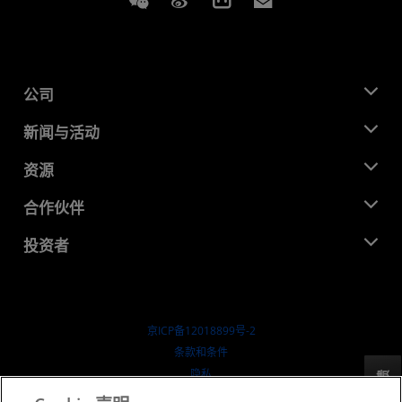
Weixin
Weibo
Bilibili
Subscriptions
公司
关于 AMD
新闻与活动
管理团队
新闻中心
资源
企业责任
活动
就业机会
开发中心
合作伙伴
媒体库
联系我们
博客
AMD 合作伙伴中心
投资者
成功案例
授权经销商
研讨会
投资者关系
AMD 大学计划
探索资源
财务信息
董事会
京ICP备12018899号-2
治理文件
​条款和条件
SEC 报告
隐私
反馈
商标