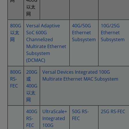
网
400G
以太
网
800G
Versal Adaptive
40G/50G
10G/25G
以太
SoC 600G
Ethernet
Ethernet
网
Channelized
Subsystem
Subsystem
Multirate Ethernet
Subsystem
(DCMAC)
800G
200G
Versal Devices Integrated 100G
RS-
或
Multirate Ethernet MAC Subsystem
FEC
400G
以太
网
400G
UltraScale+
50G RS-
25G RS-FEC
RS-
Integrated
FEC
FEC
100G