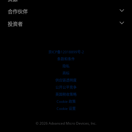
企业责任
活动
就业机会
开发中心
合作伙伴
媒体库
联系我们
博客
AMD 合作伙伴中心
投资者
成功案例
授权经销商
研讨会
投资者关系
AMD 大学计划
探索资源
财务信息
董事会
京ICP备12018899号-2
治理文件
​条款和条件
SEC 报告
隐私
商标
供应链透明度
公开公平竞争
英国税收策略
Cookie 政策
Cookie 设置
© 2026 Advanced Micro Devices, Inc.