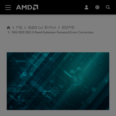
AMD 网站无障碍声明
产品
自适应 SoC 和 FPGA
知识产权
50G IEEE 802.3 Reed-Solomon Forward Error Correction