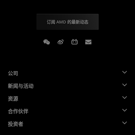
订阅 AMD 的最新动态
Weixin
Weibo
Bilibili
Subscriptions
公司
关于 AMD
新闻与活动
管理团队
新闻中心
资源
企业责任
活动
就业机会
开发中心
合作伙伴
媒体库
联系我们
博客
AMD 合作伙伴中心
投资者
成功案例
授权经销商
研讨会