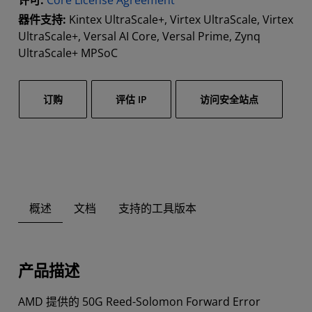
许可:
Core License Agreement
器件支持:
Kintex UltraScale+, Virtex UltraScale, Virtex
UltraScale+, Versal AI Core, Versal Prime, Zynq
UltraScale+ MPSoC
订购
评估 IP
访问安全站点
概述
文档
支持的工具版本
产品描述
AMD 提供的 50G Reed-Solomon Forward Error