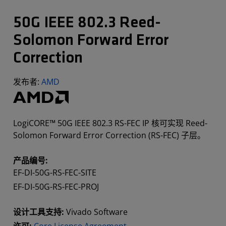
50G IEEE 802.3 Reed-
Solomon Forward Error
Correction
发布者:
AMD
LogiCORE™ 50G IEEE 802.3 RS-FEC IP 核可实现 Reed-
Solomon Forward Error Correction (RS-FEC) 子层。
产品编号:
EF-DI-50G-RS-FEC-SITE
EF-DI-50G-RS-FEC-PROJ
设计工具支持:
Vivado Software