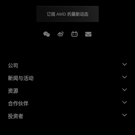
订阅 AMD 的最新动态
Weixin
Weibo
Bilibili
Subscriptions
公司
关于 AMD
新闻与活动
管理团队
新闻中心
资源
企业责任
活动
就业机会
开发中心
合作伙伴
媒体库
联系我们
博客
AMD 合作伙伴中心
投资者
成功案例
授权经销商
研讨会
投资者关系
AMD 大学计划
探索资源