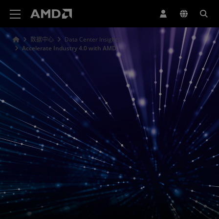
AMD 网站无障碍声明
数据中心
Data Center Insights
Accelerate Industry 4.0 with AMD