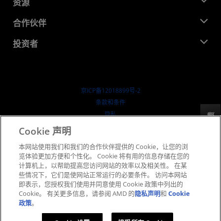
新闻中心
资源
企业责任
活动
就业机会
开发中心
合作伙伴
媒体库
联系我们
博客
AMD 合作伙伴中心
投资者
成功案例
授权经销商
研讨会
投资者关系
AMD 大学计划
探索资源
财务信息
董事会
京ICP备12018899号-2
治理文件
​条款和条件
SEC 报告
隐私
反馈
商标
Cookie 声明
供应链透明度
本网站使用我们和我们的合作伙伴提供的 Cookie，让您的浏
公开公平竞争
览体验更加方便和个性化。 Cookie 将有用的信息存储在您的
英国税收策略
计算机上，以帮助提高您访问网站的效率以及相关性。 在某
Cookie 政策
些情况下，它们是使网站正常运行的必要条件。 访问本网站
即表示，您授权我们使用并同意使用 Cookie 政策中列出的
Cookie 设置
Cookie。 有关更多信息，请参阅 AMD 的
隐私声明
和
Cookie
政策
。
© 2026 Advanced Micro Devices, Inc.