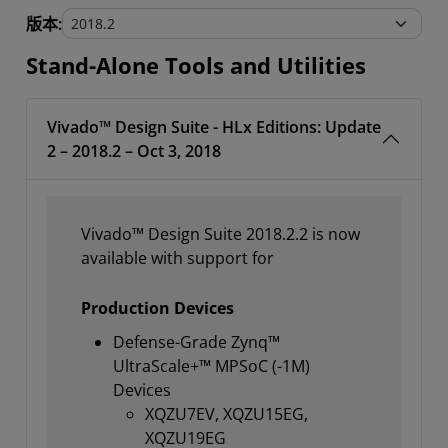
Stand-Alone Tools and Utilities
版本:
Stand-Alone Tools and Utilities
Vivado™ Design Suite - HLx Editions: Update
2 – 2018.2 – Oct 3, 2018
Vivado™ Design Suite 2018.2.2 is now
available with support for
Production Devices
Defense-Grade Zynq™
UltraScale+™ MPSoC (-1M)
Devices
XQZU7EV, XQZU15EG,
XQZU19EG