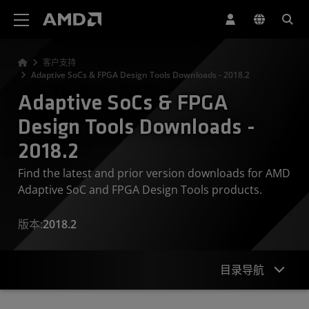
AMD 网站无障碍声明
客户支持
Adaptive SoCs & FPGA Design Tools Downloads - 2018.2
Adaptive SoCs & FPGA
Design Tools Downloads -
2018.2
Find the latest and prior version downloads for AMD
Adaptive SoC and FPGA Design Tools products.
版本:
2018.2
目录导航