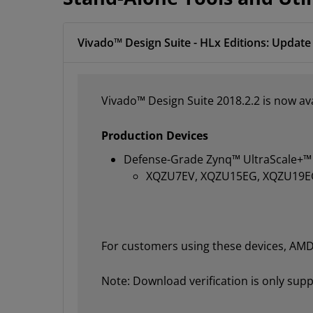
Vivado™ Design Suite - HLx Editions: Update 
Vivado™ Design Suite 2018.2.2 is now ava
Production Devices
Defense-Grade Zynq™ UltraScale+™
XQZU7EV, XQZU15EG, XQZU19E
For customers using these devices, AMD 
Note: Download verification is only su