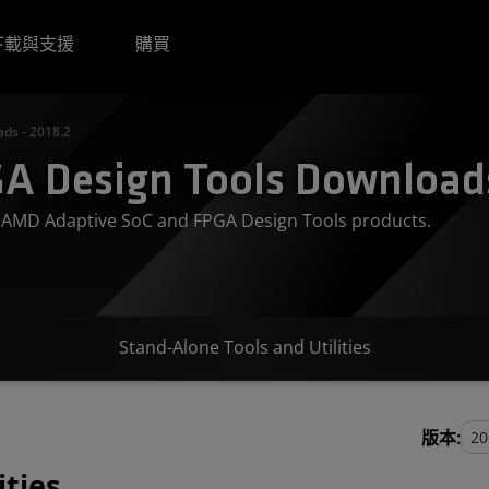
下載與支援
購買
ds - 2018.2
A Design Tools Downloads
or AMD Adaptive SoC and FPGA Design Tools products.
Stand-Alone Tools and Utilities
版本:
ities