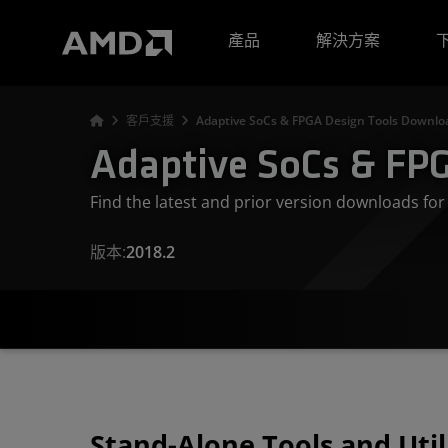
AMD 網站無障礙聲明
產品
解決方案
客戶支援
Adaptive SoCs & FPGA Design Tools Downloa
Adaptive SoCs & FPG
Find the latest and prior version downloads f
版本:
2018.2
Stand-Alone Tools and Util