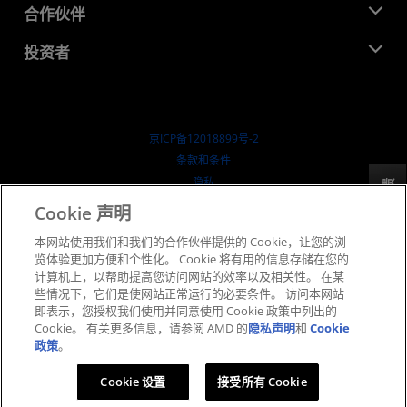
就业机会
开发中心
合作伙伴
媒体库
联系我们
博客
AMD 合作伙伴中心
投资者
成功案例
授权经销商
研讨会
投资者关系
AMD 大学计划
探索资源
财务信息
董事会
京ICP备12018899号-2
治理文件
​条款和条件
SEC 报告
隐私
反馈
商标
Cookie 声明
供应链透明度
本网站使用我们和我们的合作伙伴提供的 Cookie，让您的浏
公开公平竞争
览体验更加方便和个性化。 Cookie 将有用的信息存储在您的
英国税收策略
计算机上，以帮助提高您访问网站的效率以及相关性。 在某
Cookie 政策
些情况下，它们是使网站正常运行的必要条件。 访问本网站
即表示，您授权我们使用并同意使用 Cookie 政策中列出的
Cookie 设置
Cookie。 有关更多信息，请参阅 AMD 的
隐私声明
和
Cookie
政策
。
© 2026 Advanced Micro Devices, Inc.
Cookie 设置
接受所有 Cookie