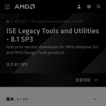
AMD 网站无障碍声明
客户支持
ISE Legacy Tools and Utilities - 8.1 SP3
ISE Legacy Tools and Utilities
- 8.1 SP3
Find prior version downloads for Xilinx Adaptive SoC
and FPGA Design Tools products
版本:
8.1 SP3
目录导航
Legacy Tools and Utilities
版本: