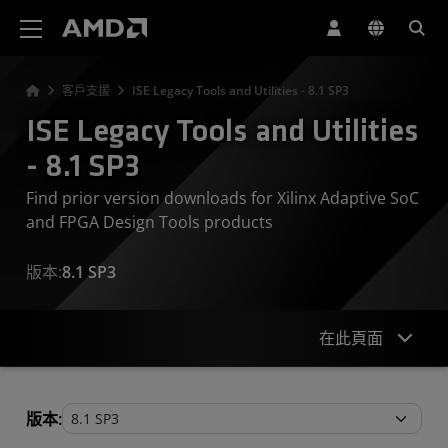
AMD 網站無障礙聲明
客戶支援
ISE Legacy Tools and Utilities - 8.1 SP3
ISE Legacy Tools and Utilities
- 8.1 SP3
Find prior version downloads for Xilinx Adaptive SoC
and FPGA Design Tools products
版本:
8.1 SP3
在此頁面
Legacy Tools and Utilities
版本: