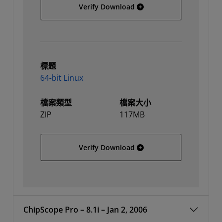
32-bit Linux
Verify Download
標題
64-bit Linux
檔案類型
檔案大小
ZIP
117MB
64-bit Linux
Verify Download
ChipScope Pro – 8.1i – Jan 2, 2006