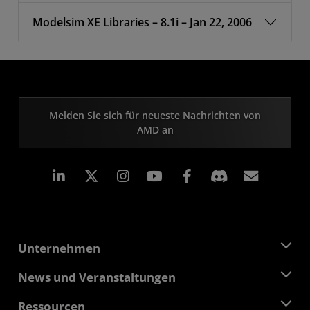
Modelsim XE Libraries – 8.1i – Jan 22, 2006
Melden Sie sich für neueste Nachrichten von
AMD an
LinkedIn
Instagram
Facebook
Abonn
Unternehmen
Über AMD
News und Veranstaltungen
Führungsteam
Pressebereich
Ressourcen
Verantwortung