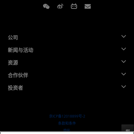
Weixin
Weibo
Bilibili
Subscriptions
公司
关于 AMD
新闻与活动
管理团队
新闻中心
资源
企业责任
活动
就业机会
开发中心
合作伙伴
媒体库
联系我们
博客
AMD 合作伙伴中心
投资者
成功案例
授权经销商
研讨会
投资者关系
AMD 大学计划
探索资源
财务信息
董事会
京ICP备12018899号-2
治理文件
​条款和条件
SEC 报告
隐私
反馈