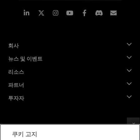
Linkedin
Instagram
Facebook
구독
회사
AMD 소개
뉴스 및 이벤트
관리팀
뉴스룸
리소스
기업의 사회적 책임
이벤트
채용
개발자 센트럴
파트너
미디어 라이브러리
문의하기
블로그
AMD 파트너 허브
투자자
사례 연구
공식 유통업체
웨비나
투자자 관계
AMD 대학 프로그램
리소스 살펴보기
재무 정보
이사위원회
Feedback
이용약관
쿠키 고지
거버넌스 문서
프라이버시