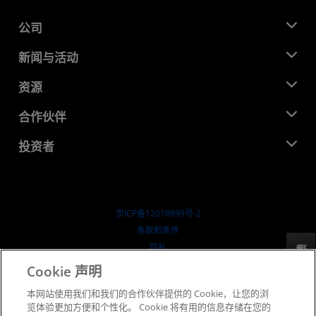
公司
关于 AMD
新闻与活动
管理团队
新闻中心
资源
企业责任
活动
就业机会
开发中心
合作伙伴
媒体库
联系我们
博客
AMD 合作伙伴中心
投资者
成功案例
授权经销商
研讨会
投资者关系
AMD 大学计划
探索资源
财务信息
董事会
京ICP备12018899号-2
治理文件
​条款和条件
SEC 报告
隐私
反馈
商标
Cookie 声明
供应链透明度
本网站使用我们和我们的合作伙伴提供的 Cookie，让您的浏
公开公平竞争
览体验更加方便和个性化。 Cookie 将有用的信息存储在您的
英国税收策略