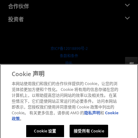
就业机会
开发中心
合作伙伴
媒体库
联系我们
博客
AMD 合作伙伴中心
投资者
成功案例
授权经销商
研讨会
投资者关系
AMD 大学计划
探索资源
财务信息
董事会
京ICP备12018899号-2
治理文件
​条款和条件
SEC 报告
隐私
反馈
商标
Cookie 声明
供应链透明度
本网站使用我们和我们的合作伙伴提供的 Cookie，让您的浏
公开公平竞争
览体验更加方便和个性化。 Cookie 将有用的信息存储在您的
英国税收策略
计算机上，以帮助提高您访问网站的效率以及相关性。 在某
Cookie 政策
些情况下，它们是使网站正常运行的必要条件。 访问本网站
即表示，您授权我们使用并同意使用 Cookie 政策中列出的
Cookie 设置
Cookie。 有关更多信息，请参阅 AMD 的
隐私声明
和
Cookie
政策
。
© 2026 Advanced Micro Devices, Inc.
Cookie 设置
接受所有 Cookie