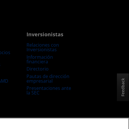
Inversionistas
Relaciones con
Inversionistas
ocios
Información
financiera
s
Directorio
Pautas de dirección
empresarial
 AMD
Feedback
Presentaciones ante
la SEC
Estrategia fiscal del Reino Unido
Política sobre “Cookies”