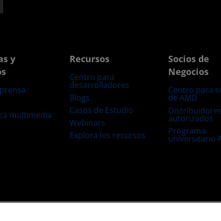
as y
Recursos
Socios de
os
Negocios
Centro para
desarrolladores
 prensa
Centro para s
Blogs
de AMD
s
Casos de Estudio
Distribuidore
eca multimedia
autorizados
Webinars
Programa
Explora los recursos
universitario
s
Transparencia de la cadena de suministro
Competencia Justa y Abierta