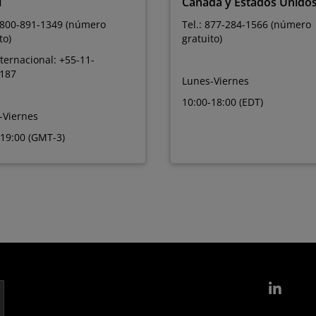
l
Canadá y Estados Unido
 0800-891-1349 (número
Tel.: 877-284-1566 (número
to)
gratuito)
nternacional: +55-11-
187
Lunes-Viernes
10:00-18:00 (EDT)
-Viernes
-19:00 (GMT-3)
Link