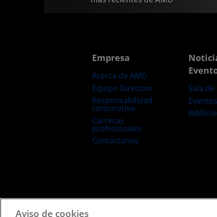
Empresa
Notici
Event
Acerca de AMD
Equipo Directivo
Sala de
Responsabilidad
Evento
corporativa
Bibliot
Carreras
profesionales
Contáctanos
Términos y Condiciones
Privacidad
Marcas Comerciale
Aviso de cookies