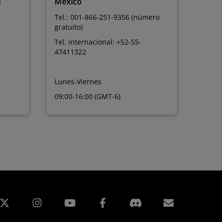
s
México
Tel.: 001-866-251-9356 (número
gratuito)
Tel. internacional: +52-55-
47411322
Lunes-Viernes
09:00-16:00 (GMT-6)
edIn
Instagram
Facebook
Suscripci