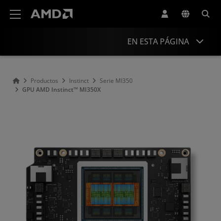
Declaración de accesibilidad del sitio web de AMD
EN ESTA PÁGINA
Descripción general
Productos
Instinct
Serie MI350
GPU AMD Instinct™ MI350X
Especificaciones
Recursos y soporte