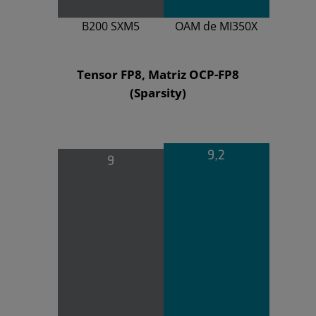
B200 SXM5
OAM de MI350X
Tensor FP8, Matriz OCP-FP8
(Sparsity)
9,2
9