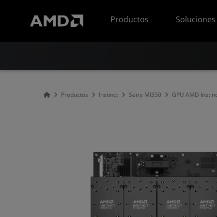
Declaración de accesibilidad del sitio web de AMD
Productos
Soluciones
Productos
Instinct
Serie MI350
GPU AMD Instin