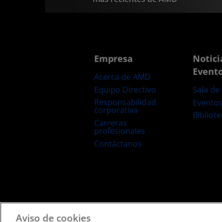
Empresa
Notici
Event
Acerca de AMD
Equipo Directivo
Sala de
Responsabilidad
Evento
corporativa
Bibliot
Carreras
profesionales
Contáctanos
Términos y Condiciones
Privacidad
Marcas Comerciale
Aviso de cookies