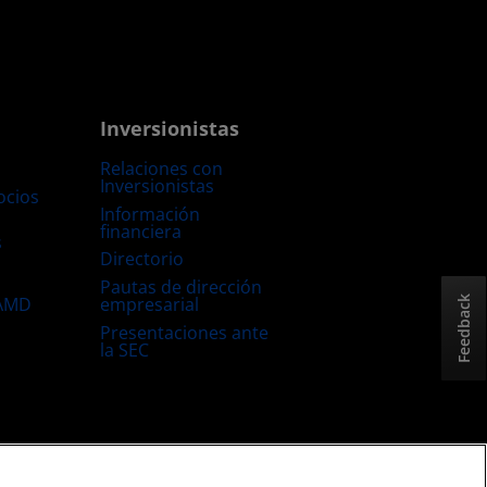
Inversionistas
Relaciones con
Inversionistas
ocios
Información
financiera
s
Directorio
Pautas de dirección
empresarial
 AMD
Feedback
Presentaciones ante
la SEC
Estrategia fiscal del Reino Unido
Política sobre “Cookies”