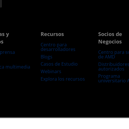
as y
Recursos
Socios de
os
Negocios
Centro para
desarrolladores
 prensa
Centro para s
Blogs
de AMD
s
Casos de Estudio
Distribuidore
eca multimedia
autorizados
Webinars
Programa
Explora los recursos
universitario
s
Transparencia de la cadena de suministro
Competencia Justa y Abierta