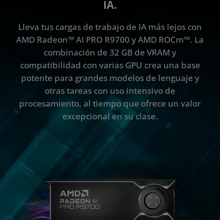
IA.
Socios
Especificaciones
Lleva tus cargas de trabajo de IA más lejos con
AMD Radeon™ AI PRO R9700 y AMD ROCm™. La
Recursos
combinación de 32 GB de VRAM y
compatibilidad con varias GPU crea una base
potente para grandes modelos de lenguaje y
otras tareas con uso intensivo de
procesamiento, al tiempo que ofrece un valor
excepcional en su clase.