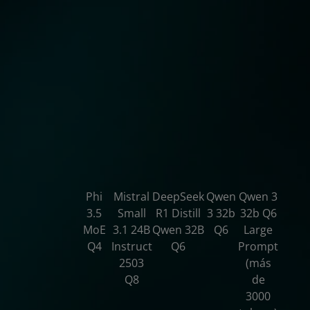
Phi
Mistral
DeepSeek
Qwen
Qwen 3
100 %
361 %
437 %
454 %
447 %
496 %
3.5
Small
R1 Distill
3 32b
32b Q6
MoE
3.1 24B
Qwen 32B
Q6
Large
Q4
Instruct
Q6
Prompt
2503
(más
Q8
de
3000