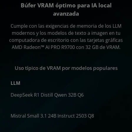
Búfer VRAM óptimo para IA local
avanzada
Cumple con las exigencias de memoria de los LLM
modernos y los modelos de texto a imagen en tu
computadora de escritorio con las tarjetas gráficas
AMD Radeon™ AI PRO R9700 con 32 GB de VRAM.
Uso típico de VRAM por modelos populares
LLM
DeepSeek R1 Distill Qwen 32B Q6
GB
Mistral Small 3.1 24B Instruct 2503 Q8
GB