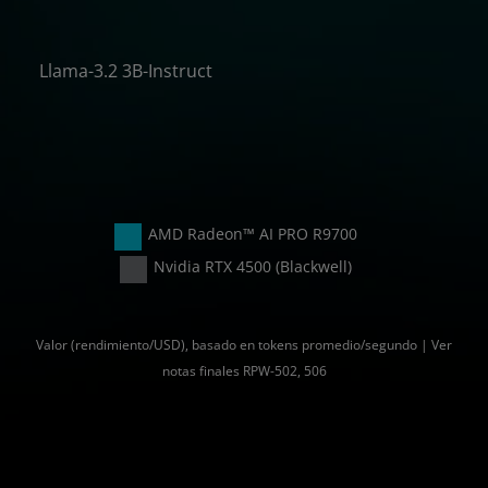
 %
Llama-3.2 3B-Instruct
 %
 %
AMD Radeon™ AI PRO R9700
Nvidia RTX 4500 (Blackwell)
Valor (rendimiento/USD), basado en tokens promedio/segundo | Ver
notas finales RPW-502, 506