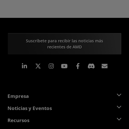
Suscríbete para recibir las noticias más
recientes de AMD
LinkedIn
Instagram
Facebook
Suscri
Empresa
Acerca de AMD
Noticias y Eventos
Equipo Directivo
Sala de prensa
Recursos
Responsabilidad corporativa
Eventos
Carreras profesionales